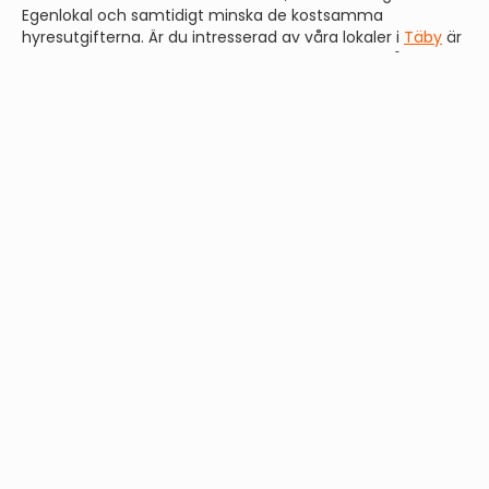
Egenlokal och samtidigt minska de kostsamma
hyresutgifterna. Är du intresserad av våra lokaler i
Täby
är
du mer än välkommen att komma och kolla in vårt
färdiga projekt i Norrtälje under visningseventet.
Datum:
Onsdag den 31 januari
Tid:
Kl. 17.00 - 18.30
Plats:
Karlshöjdens Industriområde i Norrtälje
Under visningsevent kommer vi att visa dig några av våra
lokaler och besvara alla dina frågor. Dessutom, för att
göra upplevelsen ännu trevligare, bjuder vi på en klassisk
gulasch!
Anmäl dig enkelt genom
denna länk
alternativt skicka ett
mail till
kajsa@egenlokal.se
. Glöm inte att meddela oss
hur många personer som planerar att delta. Dela gärna
detta unika tillfälle med dina nära och kära, så att ingen
missar chansen att äga sin alldeles egna industrilokal.