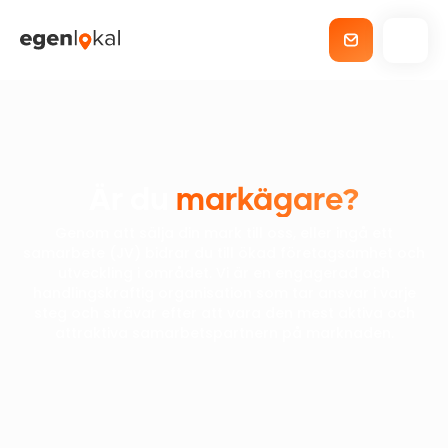
Är du
markägare?
Genom att sälja din mark till oss, eller ingå ett
samarbete (JV) bidrar du till ökad företagsamhet och
utveckling i området. Vi är en engagerad och
handlingskraftig organisation som tar ansvar i varje
steg och strävar efter att vara den mest aktiva och
attraktiva samarbetspartnern på marknaden.