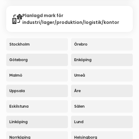
Planlagd mark för
industri/lager/produktion/logistik/kontor
Stockholm
Örebro
Göteborg
Enköping
Malmö
Umeå
Uppsala
Åre
Eskilstuna
Sälen
Linköping
Lund
Norrköping
Helsingborg