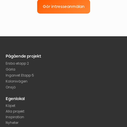
Gör intresseanmälan
Pågående projekt
Ersbo etapp 2
Görla
Ingarvet Etapp 5
Kolonivägen
Onsjö
Egenlokal
Köpet
Alla projekt
Inspiration
Nyheter