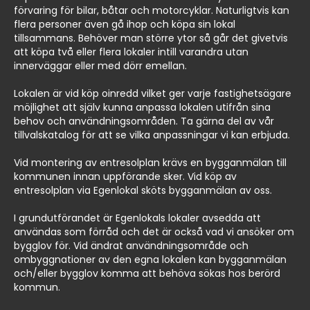
förvaring för bilar, båtar och motorcyklar. Naturligtvis kan
flera personer även gå ihop och köpa sin lokal
tillsammans. Behöver man större ytor så går det givetvis
att köpa två eller flera lokaler intill varandra utan
innerväggar eller med dörr emellan.
Lokalen är vid köp oinredd vilket ger varje fastighetsägare
möjlighet att själv kunna anpassa lokalen utifrån sina
behov och användningsområden. Ta gärna del av vår
tillvalskatalog för att se vilka anpassningar vi kan erbjuda.
Vid montering av entresolplan krävs en bygganmälan till
kommunen innan uppförande sker. Vid köp av
entresolplan via Egenlokal sköts bygganmälan av oss.
I grundutförandet är Egenlokals lokaler avsedda att
användas som förråd och det är också vad vi ansöker om
bygglov för. Vid ändrat användningsområde och
ombyggnationer av den egna lokalen kan bygganmälan
och/eller bygglov komma att behöva sökas hos berörd
kommun.