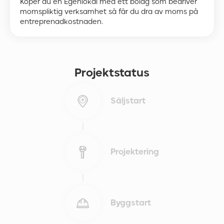
Köper du en Egenlokal med ett bolag som bedriver
momspliktig verksamhet så får du dra av moms på
entreprenadkostnaden.
Projektstatus
Säljstart
Projektering
Byggstart