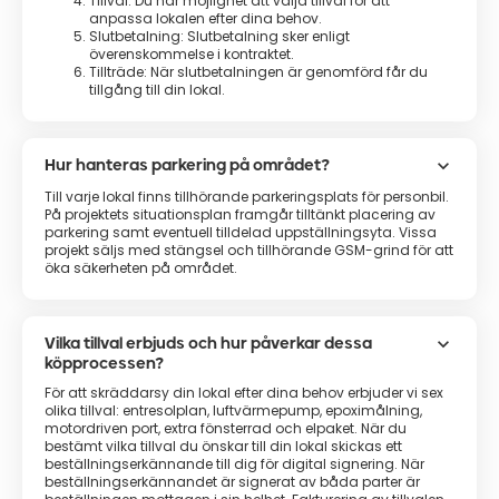
Tillval: Du har möjlighet att välja tillval för att
anpassa lokalen efter dina behov.
Slutbetalning: Slutbetalning sker enligt
överenskommelse i kontraktet.
Tillträde: När slutbetalningen är genomförd får du
tillgång till din lokal.
keyboard_arrow_down
Hur hanteras parkering på området?
Till varje lokal finns tillhörande parkeringsplats för personbil.
På projektets situationsplan framgår tilltänkt placering av
parkering samt eventuell tilldelad uppställningsyta. Vissa
projekt säljs med stängsel och tillhörande GSM-grind för att
öka säkerheten på området.
keyboard_arrow_down
Vilka tillval erbjuds och hur påverkar dessa
köpprocessen?
För att skräddarsy din lokal efter dina behov erbjuder vi sex
olika tillval: entresolplan, luftvärmepump, epoximålning,
motordriven port, extra fönsterrad och elpaket. När du
bestämt vilka tillval du önskar till din lokal skickas ett
beställningserkännande till dig för digital signering. När
beställningserkännandet är signerat av båda parter är