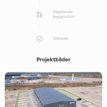
Pågående
byggnation
Tillträde
Projektbilder