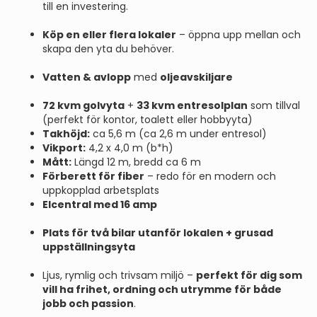
till en investering.
Köp en eller flera lokaler
– öppna upp mellan och
skapa den yta du behöver.
Vatten & avlopp
med
oljeavskiljare
72 kvm golvyta
+
33 kvm entresolplan
som tillval
(perfekt för kontor, toalett eller hobbyyta)
Takhöjd:
ca 5,6 m (ca 2,6 m under entresol)
Vikport:
4,2 x 4,0 m (b*h)
Mått:
Längd 12 m, bredd ca 6 m
Förberett för fiber
– redo för en modern och
uppkopplad arbetsplats
Elcentral med 16 amp
Plats för två bilar utanför lokalen + grusad
uppställningsyta
Ljus, rymlig och trivsam miljö –
perfekt för dig som
vill ha frihet, ordning och utrymme för både
jobb och passion
.