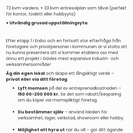
72 kvm vardera. + 33 kvm entresolplan som tillval (perfekt
för kontor, toalett eller hobbyyta)
+ Utvändig grusad uppställningsyta.
Efter etapp 1 i Ersbo och en fortsatt stor efterfråga från
företagare och privatpersoner i kommunen är vi stolta att
nu kunna presentera att vi kommer etablera oss med
ännu ett projekt i Gävles mest expansiva industri- och
verksamhetsområde!
Äg din egen lokal
och skapa ett långsiktigt värde –
privat eller via ditt företag
.
Lyft momsen
på del av entreprenadkostnaden –
150 00-200 000 kr.
Se det som rabatt/besparing
om du köper via momspliktigt företag.
Du bestämmer själv
– använd lokalen för
verksamhet, lager, verkstad, showroom eller hobby.
Möjlighet att hyra ut
när du vill – gör ditt ägande