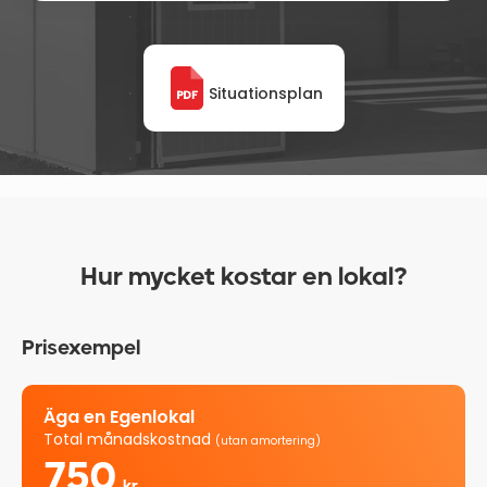
Situationsplan
Hur mycket kostar en lokal?
Prisexempel
Äga en Egenlokal
Total månadskostnad
(utan amortering)
750
kr