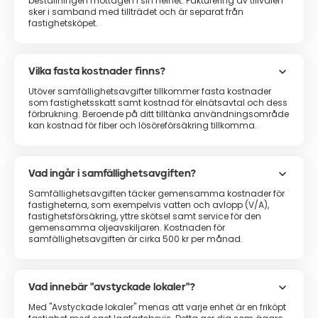
beställningen mottagen i sin helhet. Fakturering av tillvalen
sker i samband med tillträdet och är separat från
fastighetsköpet.
keyboard_arrow_down
Vilka fasta kostnader finns?
Utöver samfällighetsavgifter tillkommer fasta kostnader
som fastighetsskatt samt kostnad för elnätsavtal och dess
förbrukning. Beroende på ditt tilltänka användningsområde
kan kostnad för fiber och lösöreförsäkring tillkomma.
keyboard_arrow_down
Vad ingår i samfällighetsavgiften?
Samfällighetsavgiften täcker gemensamma kostnader för
fastigheterna, som exempelvis vatten och avlopp (V/A),
fastighetsförsäkring, yttre skötsel samt service för den
gemensamma oljeavskiljaren. Kostnaden för
samfällighetsavgiften är cirka 500 kr per månad.
keyboard_arrow_down
Vad innebär "avstyckade lokaler"?
Med "Avstyckade lokaler" menas att varje enhet är en friköpt