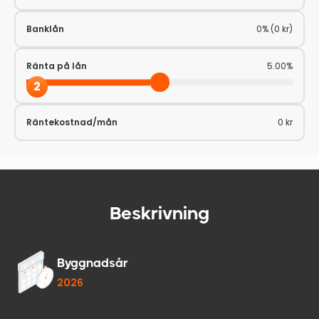
Banklån
0% (0 kr)
Ränta på lån
5.00%
2
Räntekostnad/mån
0 kr
Beskrivning
Byggnadsår
2026