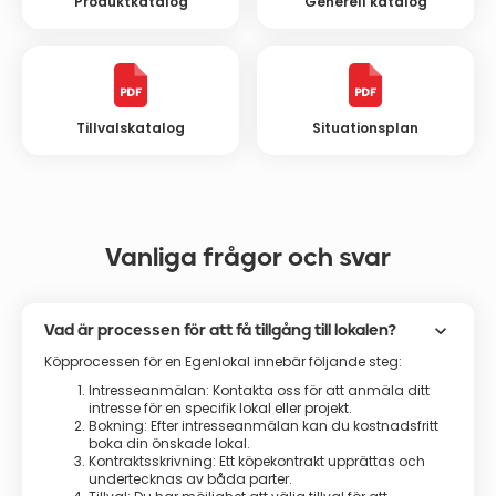
Produktkatalog
Generell katalog
Tillvalskatalog
Situationsplan
Vanliga frågor och svar
keyboard_arrow_down
Vad är processen för att få tillgång till lokalen?
Köpprocessen för en Egenlokal innebär följande steg:
Intresseanmälan: Kontakta oss för att anmäla ditt
intresse för en specifik lokal eller projekt.
Bokning: Efter intresseanmälan kan du kostnadsfritt
boka din önskade lokal.
Kontraktsskrivning: Ett köpekontrakt upprättas och
undertecknas av båda parter.