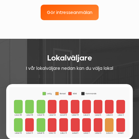
Gör intresseanmälan
Lokalväljare
I vår lokalväljare nedan kan du välja lokal