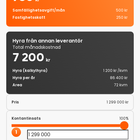
Samfällighetsavgift/mån
500 kr
Fastighetsskatt
250 kr
Hyra från annan leverantör
Total månadskostnad
7 200
kr
Hyra (kalkylhyra)
1 200 kr /kvm
Hyra per år
86 400 kr
Area
72 kvm
Pris
1 299 000 kr
Kontantinsats
100%
1