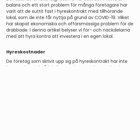
balans och ett stort problem för många företagare har
varit att de suttit fast i hyreskontrakt med tillhörande
lokal, som de inte får nyttja på grund av COVID-19. Vilket
har skapat ekonomiska och affärsmässiga problem för de
drabbade. I denna artikel belyser vi för- och nackdelarna
med att hyra kontra att investera i en egen lokal.
Hyreskostnader
De företag som skrivit upp sig på hyreskontrakt har inte
kunnat dra ned på lokalkostnaderna under pandemin.
Detta trots att de inte kunnat nyttja lokalen, eller
kontoret, på grund av restriktionerna. Många företag har
även fått anpassa sig utefter hyresvärdens restriktioner
och satt upp flödesscheman på hur deras anställda får
komma och gå, baserat på hyresvärdens bestämmelser.
De har alltså inte fått bestämma själva hur de vill hantera
situationen. Som grädden på moset har många
hyresvärdar beslutat sig för att helt stänga ned lokalerna
då de inte vill utsätta någon för risk eller själva bli
anklagade för smittspridning.
Därmed har verksamheter fått anpassa sig utefter