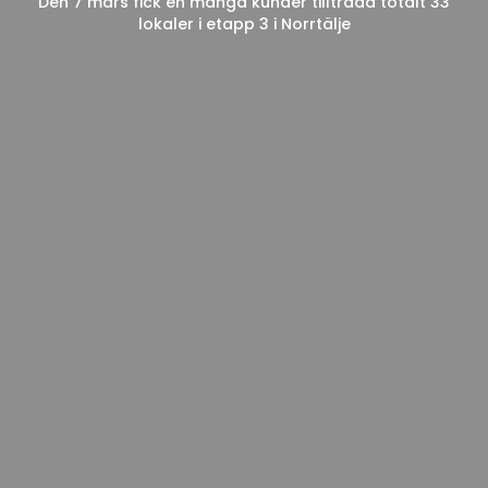
Den 7 mars fick en mängd kunder tillträda totalt 33
lokaler i etapp 3 i Norrtälje