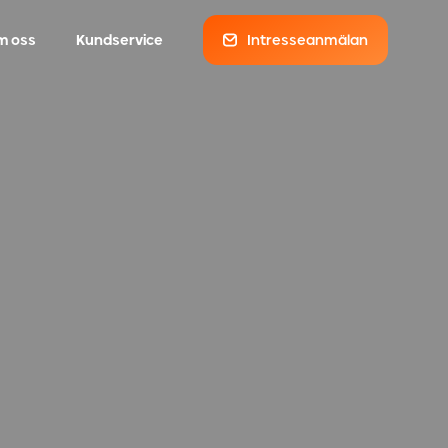
m oss
Kundservice
Intresseanmälan