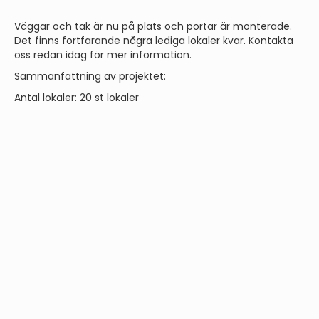
Väggar och tak är nu på plats och portar är monterade.
Det finns fortfarande några lediga lokaler kvar. Kontakta
oss redan idag för mer information.
Sammanfattning av projektet:
Antal lokaler: 20 st lokaler
Storlek: 72 - 105 kvm (72 kvm golvyta och möjlighet till 33
kvm entresolplan)
Pris: från 1 299 000 kr
Planerat tillträde under kvartal 1, 2026.
Vill du veta mer om projektet eller boka en visning?👉 Läs
mer på följande länk:
Ersbo etapp 2 - Ledig lokal i Gävle
och kontakta oss redan idag så berättar vi mer om
möjligheterna i Gävle!
Magnus Broström
Transaktionsansvarig