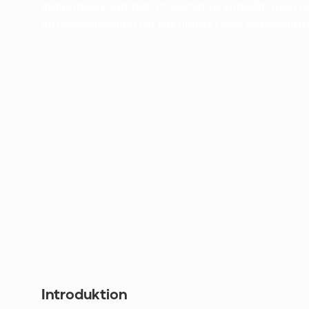
industriverksamhet. Projektet är slutsålt, men 
intresseanmälan för att finnas i vårt spekulantr
Introduktion