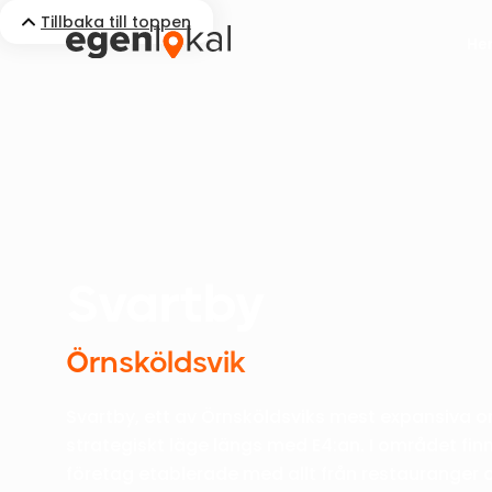
Tillbaka till toppen
He
Svartby
Örnsköldsvik
Svartby, ett av Örnsköldsviks mest expansiva
strategiskt läge längs med E4:an. I området finn
företag etablerade med allt från restauranger oc