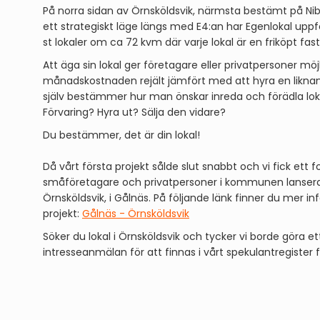
På norra sidan av Örnsköldsvik, närmsta bestämt på Ni
ett strategiskt läge längs med E4:an har Egenlokal upp
st lokaler om ca 72 kvm där varje lokal är en friköpt fa
Att äga sin lokal ger företagare eller privatpersoner mö
månadskostnaden rejält jämfört med att hyra en likna
själv bestämmer hur man önskar inreda och förädla lo
Förvaring? Hyra ut? Sälja den vidare?
Du bestämmer, det är din lokal!
Då vårt första projekt sålde slut snabbt och vi fick ett f
småföretagare och privatpersoner i kommunen lanserade
Örnsköldsvik, i Gålnäs. På följande länk finner du mer 
projekt:
Gålnäs - Örnsköldsvik
Söker du lokal i Örnsköldsvik och tycker vi borde göra et
intresseanmälan för att finnas i vårt spekulantregister f