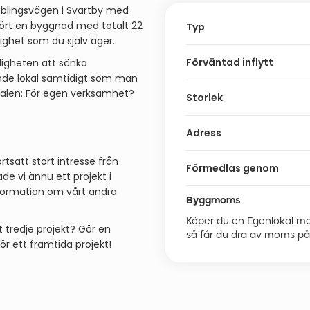
bblingsvägen i Svartby med
fört en byggnad med totalt 22
Typ
stighet som du själv äger.
Förväntad inflytt
jligheten att sänka
nde lokal samtidigt som man
kalen: För egen verksamhet?
Storlek
Adress
ortsatt stort intresse från
Förmedlas genom
 vi ännu ett projekt i
information om vårt andra
Byggmoms
Köper du en Egenlokal m
t tredje projekt? Gör en
så får du dra av moms p
ör ett framtida projekt!