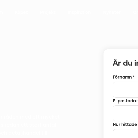
m
Köpet
Projekt
Inspiration
Nyheter
O
Är du 
Förnamn *
E-postadre
 områden med ett mycket
s redan ett stort antal
Hur hittade
h detaljhandel till