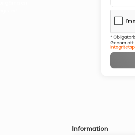
gör gärna en
egister!
* Obligatori
Genom att f
integritetsp
Information