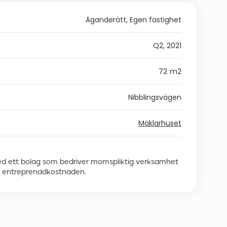
Äganderätt, Egen fastighet
Q2, 2021
72
m2
Nibblingsvägen
Mäklarhuset
ed ett bolag som bedriver momspliktig verksamhet
å entreprenadkostnaden.