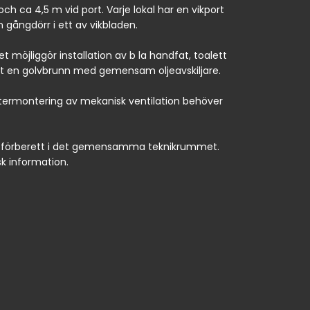
h ca 4,5 m vid port. Varje lokal har en vikport
 gångdörr i ett av vikbladen.
t möjliggör installation av b la handfat, toalett
samt en golvbrunn med gemensam oljeavskiljare.
l eftermontering av mekanisk ventilation behöver
inns förberett i det gemensamma teknikrummet.
k information.