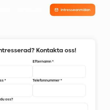
m oss
Kundservice
Intresseanmälan
intresserad? Kontakta oss!
Efternamn *
ss *
Telefonnummer *
 du oss?