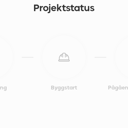
Projektstatus
ing
Byggstart
Pågåen