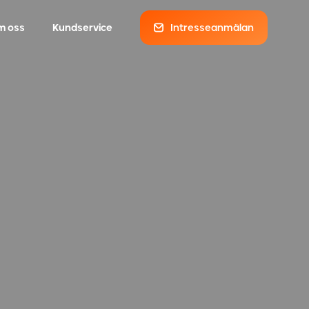
m oss
Kundservice
Intresseanmälan